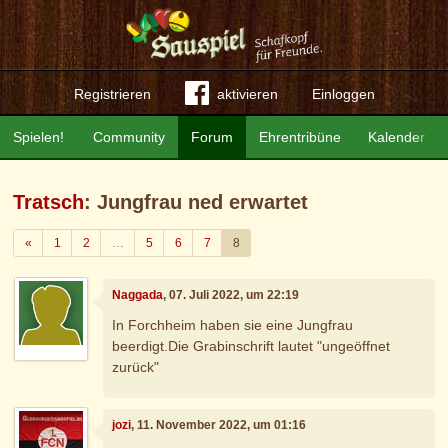
Registrieren
aktivieren
Einloggen
Spielen!
Community
Forum
Ehrentribüne
Kalender
Tratsch
: Jungfrau ned erwartet
Zurück
«
1
2
…
5
6
7
8
Naggada
, 07. Juli 2022, um 22:19
In Forchheim haben sie eine Jungfrau
beerdigt.Die Grabinschrift lautet "ungeöffnet
zurück"
jozi
, 11. November 2022, um 01:16