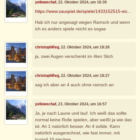
yellowschaf
, 22. Oktober 2024, um 16:30
https://www.sauspiel.de/spiele/1433152515-eic...
Hab ich nur angesagt wegen Ramsch und wenn
ich es anders spiele reicht es sogae
christophReg
, 22. Oktober 2024, um 18:26
ja, zwei Augen verschenkt im 4ten Stich
christophReg
, 22. Oktober 2024, um 18:27
sag ich aber an 4 auch ohne ramsch an
yellowschaf
, 23. Oktober 2024, um 16:57
Ja, je nach Laune und lauf. Ich weiß das sollte
normal keine Rolle spielen, aber weißt ja wie das
ist. An 1 natürlich besser. An 4 solide. Kann
natürlich ausgerechnet, wie fast immer, mit
trumpf 10 stechen.