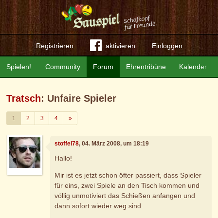
Registrieren
aktivieren
Einloggen
Spielen!
Community
Forum
Ehrentribüne
Kalender
Tratsch
: Unfaire Spieler
Weiter
1
2
3
4
»
stoffel78
, 04. März 2008, um 18:19
Hallo!
Mir ist es jetzt schon öfter passiert, dass Spieler
für eins, zwei Spiele an den Tisch kommen und
völlig unmotiviert das Schießen anfangen und
dann sofort wieder weg sind.