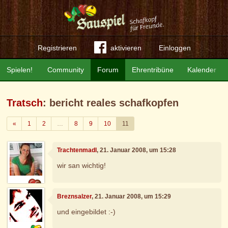
Registrieren
aktivieren
Einloggen
Spielen!
Community
Forum
Ehrentribüne
Kalender
Tratsch
: bericht reales schafkopfen
Zurück
«
1
2
…
8
9
10
11
Trachtenmadl
, 21. Januar 2008, um 15:28
wir san wichtig!
Breznsalzer
, 21. Januar 2008, um 15:29
und eingebildet :-)