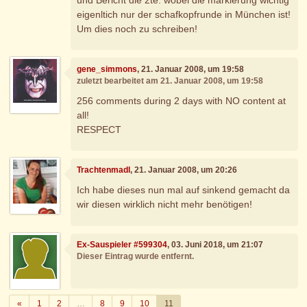
eigenltich nur der schafkopfrunde in München ist!
Um dies noch zu schreiben!
gene_simmons
, 21. Januar 2008, um 19:58
zuletzt bearbeitet am 21. Januar 2008, um 19:58
256 comments during 2 days with NO content at
all!
RESPECT
Trachtenmadl
, 21. Januar 2008, um 20:26
Ich habe dieses nun mal auf sinkend gemacht da
wir diesen wirklich nicht mehr benötigen!
Ex-Sauspieler #599304
, 03. Juni 2018, um 21:07
Dieser Eintrag wurde entfernt.
Zurück
«
1
2
…
8
9
10
11