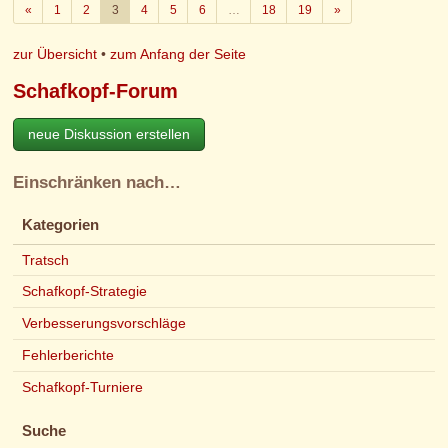
Zurück
Weiter
«
1
2
3
4
5
6
…
18
19
»
zur Übersicht
•
zum Anfang der Seite
Schafkopf-Forum
neue Diskussion erstellen
Einschränken nach…
Kategorien
Tratsch
Schafkopf-Strategie
Verbesserungsvorschläge
Fehlerberichte
Schafkopf-Turniere
Suche