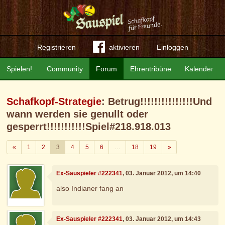
Registrieren
aktivieren
Einloggen
Spielen!
Community
Forum
Ehrentribüne
Kalender
Schafkopf-Strategie
: Betrug!!!!!!!!!!!!!!!Und
wann werden sie genullt oder
gesperrt!!!!!!!!!!!Spiel#218.918.013
Zurück
Weiter
«
1
2
3
4
5
6
…
18
19
»
Ex-Sauspieler #222341
, 03. Januar 2012, um 14:40
also Indianer fang an
Ex-Sauspieler #222341
, 03. Januar 2012, um 14:43