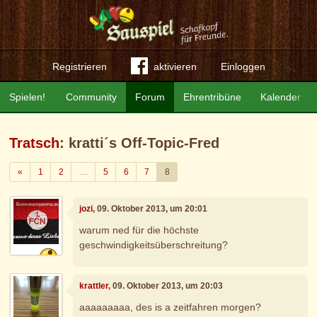
Registrieren
aktivieren
Einloggen
Spielen!
Community
Forum
Ehrentribüne
Kalender
Tratsch
: kratti´s Off-Topic-Fred
Zurück
«
1
2
…
5
6
7
8
jozi
, 09. Oktober 2013, um 20:01
warum ned für die höchste
geschwindigkeitsüberschreitung?
krattler
, 09. Oktober 2013, um 20:03
aaaaaaaaa, des is a zeitfahren morgen?