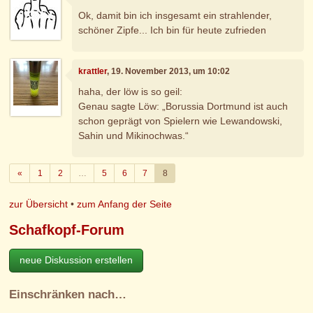
Ok, damit bin ich insgesamt ein strahlender,
schöner Zipfe... Ich bin für heute zufrieden
krattler
, 19. November 2013, um 10:02
haha, der löw is so geil:
Genau sagte Löw: „Borussia Dortmund ist auch
schon geprägt von Spielern wie Lewandowski,
Sahin und Mikinochwas.“
Zurück
«
1
2
…
5
6
7
8
zur Übersicht
•
zum Anfang der Seite
Schafkopf-Forum
neue Diskussion erstellen
Einschränken nach…