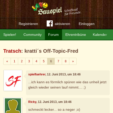
Registrieren
aktivieren
Einloggen
Spielen!
Community
Forum
Ehrentribüne
Kalender
Tratsch
: kratti´s Off-Topic-Fred
Zurück
Weiter
«
1
2
3
4
5
6
7
8
»
spielfuehrer
, 12. Juni 2013, um 18:46
...ich kann es förmlich spüren wie das unheil jetzt
gleich wieder seinen lauf nimmt.... ;)
Ricky
, 12. Juni 2013, um 18:46
schmeckt lecker... so a neger ;o)