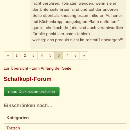
nicht berühren. Tomaten wenden, wenn sie an
der Unterseite braun sind und auf der anderen
Seite ebenfalls knusprig braun frittieren.Auf einer
mit Küchenkrepp ausgelegten Platte entfetten."
quelle: chefkoch.de ( die sind auch verantwortlich
für alle punkt leertasten-fehler.)
wichtig: das produkt nicht im restmüll entsorgen!!!
Zurück
Weiter
«
1
2
3
4
5
6
7
8
»
zur Übersicht
•
zum Anfang der Seite
Schafkopf-Forum
neue Diskussion erstellen
Einschränken nach…
Kategorien
Tratsch