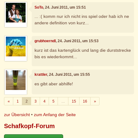
SoTo
, 24. Juni 2011, um 15:51
... :( komm nur ich nicht ins spiel oder hab ich ne
andere definition von kurz...
grubhoerndl
, 24. Juni 2011, um 15:53
kurz ist das kartenglück und lang die durststrecke
bis es wiederkommt...
krattler
, 24. Juni 2011, um 15:55
es gibt aber abhilfe!
Zurück
Weiter
«
1
2
3
4
5
…
15
16
»
zur Übersicht
•
zum Anfang der Seite
Schafkopf-Forum