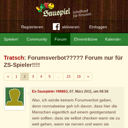
Registrieren
aktivieren
Einloggen
Spielen!
Community
Forum
Ehrentribüne
Kalender
Tratsch
: Forumsverbot????? Forum nur für
ZS-Spieler!!!!
Zurück
Weiter
«
1
2
3
4
5
…
15
16
»
Ex-Sauspieler #98863
, 07. März 2011, um 08:56
Also, ich würde keinem Forumverbot geben,
denn normalweise geh ich davon, dass hier die
Menschen eigentlich auf einem geistigenstand
sein sollten, dass sie selbst checken wann sie zu
weit gehen, wann sie nerven und wann sie