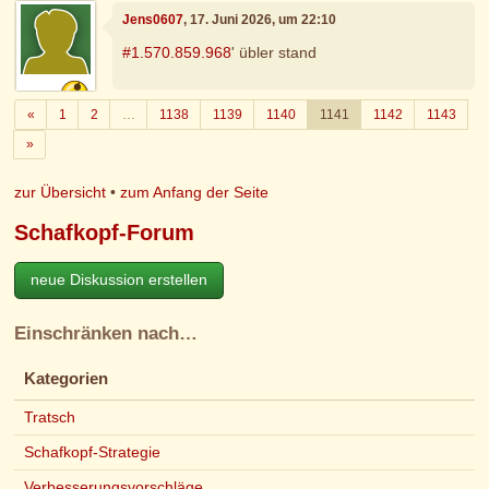
Jens0607
, 17. Juni 2026, um 22:10
#1.570.859.968
' übler stand
Zurück
«
1
2
…
1138
1139
1140
1141
1142
1143
Weiter
»
zur Übersicht
•
zum Anfang der Seite
Schafkopf-Forum
neue Diskussion erstellen
Einschränken nach…
Kategorien
Tratsch
Schafkopf-Strategie
Verbesserungsvorschläge