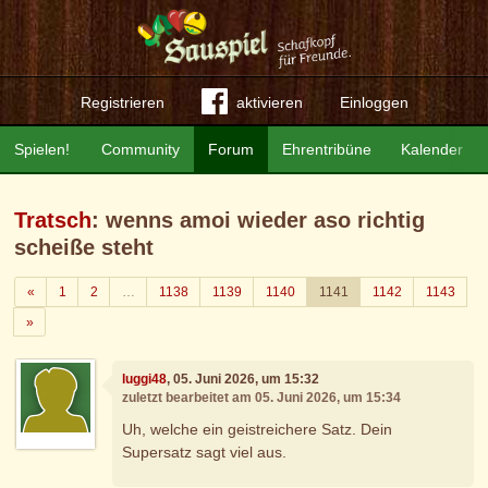
Registrieren
aktivieren
Einloggen
Spielen!
Community
Forum
Ehrentribüne
Kalender
Tratsch
: wenns amoi wieder aso richtig
scheiße steht
Zurück
«
1
2
…
1138
1139
1140
1141
1142
1143
Weiter
»
luggi48
, 05. Juni 2026, um 15:32
zuletzt bearbeitet am 05. Juni 2026, um 15:34
Uh, welche ein geistreichere Satz. Dein
Supersatz sagt viel aus.