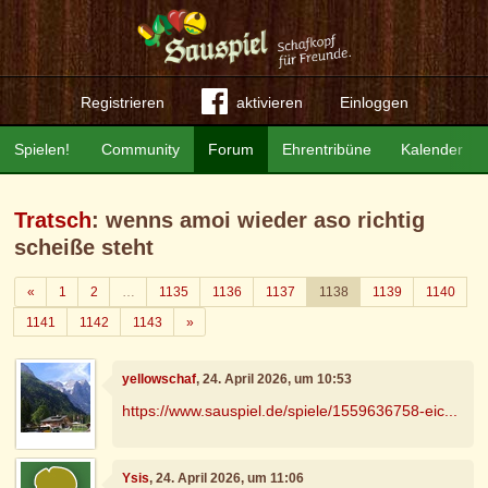
Registrieren
aktivieren
Einloggen
Spielen!
Community
Forum
Ehrentribüne
Kalender
Tratsch
: wenns amoi wieder aso richtig
scheiße steht
Zurück
«
1
2
…
1135
1136
1137
1138
1139
1140
Weiter
1141
1142
1143
»
yellowschaf
, 24. April 2026, um 10:53
https://www.sauspiel.de/spiele/1559636758-eic...
Ysis
, 24. April 2026, um 11:06