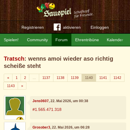
Registrieren
aktivieren
Einloggen
Spielen!
Community
Forum
Ehrentribüne
Kalender
Tratsch
: wenns amoi wieder aso richtig
scheiße steht
Zurück
«
1
2
…
1137
1138
1139
1140
1141
1142
Weiter
1143
»
Jens0607
, 22. Mai 2026, um 00:38
#1.565.471.318
Grosober3
, 22. Mai 2026, um 06:28