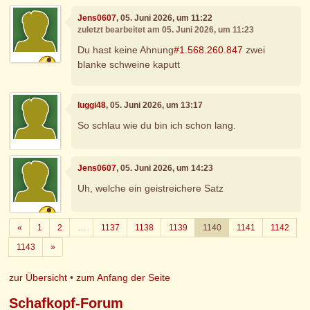
Jens0607
, 05. Juni 2026, um 11:22
zuletzt bearbeitet am 05. Juni 2026, um 11:23
Du hast keine Ahnung
#1.568.260.847
zwei
blanke schweine kaputt
luggi48
, 05. Juni 2026, um 13:17
So schlau wie du bin ich schon lang.
Jens0607
, 05. Juni 2026, um 14:23
Uh, welche ein geistreichere Satz
Zurück
«
1
2
…
1137
1138
1139
1140
1141
1142
Weiter
1143
»
zur Übersicht
•
zum Anfang der Seite
Schafkopf-Forum