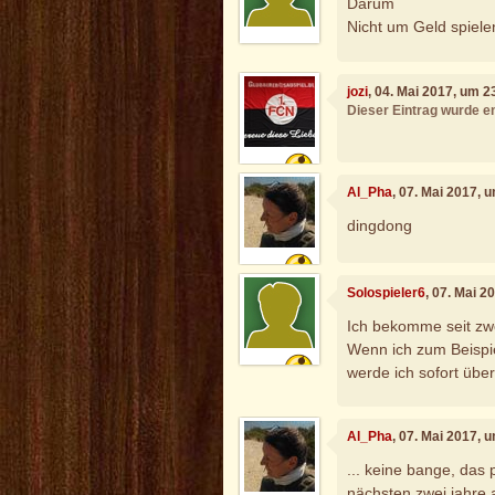
Darum
Nicht um Geld spiele
jozi
, 04. Mai 2017, um 2
Dieser Eintrag wurde en
Al_Pha
, 07. Mai 2017, 
dingdong
Solospieler6
, 07. Mai 2
Ich bekomme seit zwe
Wenn ich zum Beispi
werde ich sofort übe
Al_Pha
, 07. Mai 2017, 
... keine bange, das
nächsten zwei jahre a