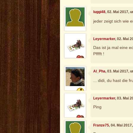
luggi48
, 02. Mai 2017, 
jeder zeigt sich wie e
Leyermarker
, 02. Mai 
Das ist ja mal eine e
Pfffft !
Al_Pha
, 03. Mai 2017, 
... didi, du hast die f
Leyermarker
, 03. Mai 
Ping
Franze75
, 04. Mai 2017