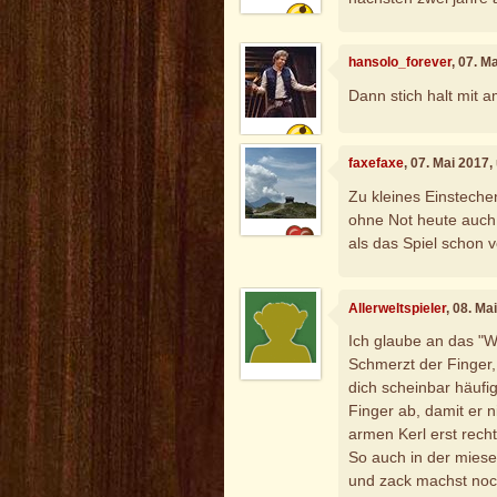
hansolo_forever
, 07. M
Dann stich halt mit 
faxefaxe
, 07. Mai 2017
Zu kleines Einstechen
ohne Not heute auch 
als das Spiel schon v
Allerweltspieler
, 08. Ma
Ich glaube an das "
Schmerzt der Finger,
dich scheinbar häufig
Finger ab, damit er 
armen Kerl erst rech
So auch in der miese
und zack machst noch