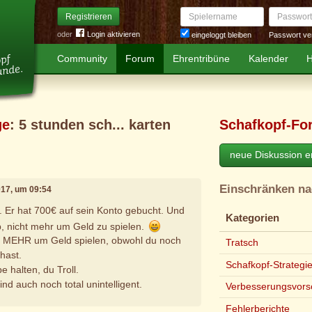
Spielername
Passwort
Registrieren
oder
Login aktivieren
Passwort ve
eingeloggt bleiben
Community
Forum
Ehrentribüne
Kalender
H
ge
: 5 stunden sch... karten
Schafkopf-Fo
neue Diskussion er
Einschränken n
2017, um 09:54
. Er hat 700€ auf sein Konto gebucht. Und
Kategorien
p, nicht mehr um Geld zu spielen.
t MEHR um Geld spielen, obwohl du noch
Tratsch
hast.
Schafkopf-Strategi
e halten, du Troll.
ind auch noch total unintelligent.
Verbesserungsvors
Fehlerberichte