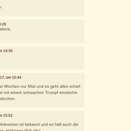
n
3:29
tfernt.
um 14:30
017, um 15:44
i Wochen nur Mist und es geht alles schief.
el mit einem schwachen Trumpf einsteche
rstochen.
um 15:52
 phänomen ist bekannt und es hält auch die
n. entspann dich also ...