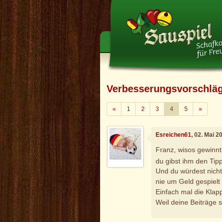
Verbesserungsvorschlä
Zurück
Weiter
«
1
2
3
4
5
»
Esreichen61
, 02. Mai 
Franz, wisos gewinnt
du gibst ihm den Tip
Und du würdest nich
nie um Geld gespielt 
Einfach mal die Klapp
Weil deine Beiträge s