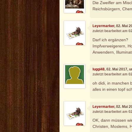
Die Zweifler am Misc
Reichsbürgern, Chemt
Leyermarker
, 02. Mai 
zuletzt bearbeitet am 0
Darf ich ergänzen?
Impfverweigerern, H
Anwendern, Illuminate
luggi48
, 02. Mai 2017, 
zuletzt bearbeitet am 0
oh didi, in manchen b
alles in einen topf s
Leyermarker
, 02. Mai 
zuletzt bearbeitet am 0
OK, dann müssen wir
Christen, Moslems, H