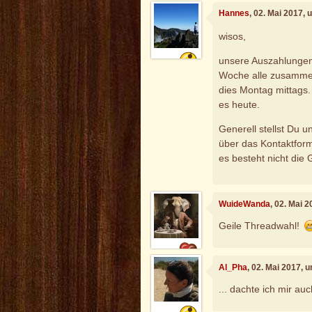
Hannes
, 02. Mai 2017,
wisos,
unsere Auszahlungen
Woche alle zusammen
dies Montag mittags.
es heute.
Generell stellst Du 
über das Kontaktform
es besteht nicht die 
WuideWanda
, 02. Mai 
Geile Threadwahl!
Al_Pha
, 02. Mai 2017, 
... dachte ich mir au