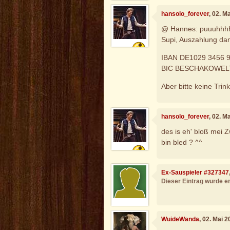
hansolo_forever
, 02. M
@ Hannes: puuuhhhh,
Supi, Auszahlung dann
IBAN DE1029 3456 
BIC BESCHAKOWEL
Aber bitte keine Trin
hansolo_forever
, 02. M
des is eh' bloß mei 
bin bled ? ^^
Ex-Sauspieler #327347
Dieser Eintrag wurde en
WuideWanda
, 02. Mai 