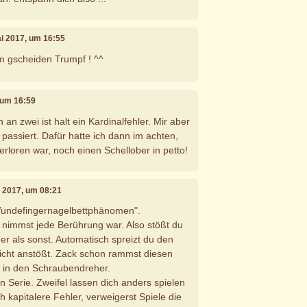
ai 2017, um 16:55
am gscheiden Trumpf ! ^^
, um 16:59
 an zwei ist halt ein Kardinalfehler. Mir aber
passiert. Dafür hatte ich dann im achten,
erloren war, noch einen Schellober in petto!
i 2017, um 08:21
Wundefingernagelbettphänomen".
 nimmst jede Berührung war. Also stößt du
er als sonst. Automatisch spreizt du den
nicht anstößt. Zack schon rammst diesen
t in den Schraubendreher.
n Serie. Zweifel lassen dich anders spielen
 kapitalere Fehler, verweigerst Spiele die