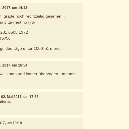
ai 2017, um 14:13
 grade noch rechtzeitig gesehen...
 bitte (heit no !) an:
9281 0505 1972
TXXX
kgeldbeträge unter 1000.-€, merci !
ai 2017, um 16:54
Zweitkonto und immer überzogen - moanst i
, 02. Mai 2017, um 17:38
tfernt.
2017, um 19:18