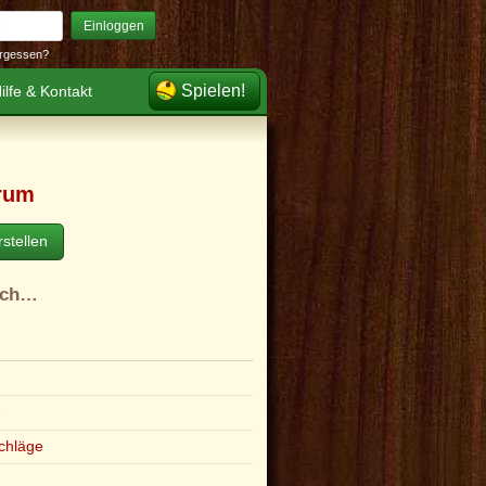
Einloggen
rgessen?
Spielen!
ilfe & Kontakt
rum
stellen
ach…
e
chläge