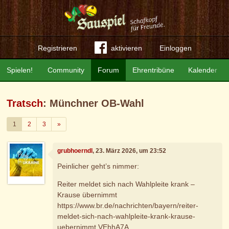
Registrieren
aktivieren
Einloggen
Spielen!
Community
Forum
Ehrentribüne
Kalender
Tratsch
: Münchner OB-Wahl
Weiter
1
2
3
»
grubhoerndl
, 23. März 2026, um 23:52
Peinlicher geht’s nimmer:
Reiter meldet sich nach Wahlpleite krank –
Krause übernimmt
https://www.br.de/nachrichten/bayern/reiter-
meldet-sich-nach-wahlpleite-krank-krause-
uebernimmt,VEhhA7A