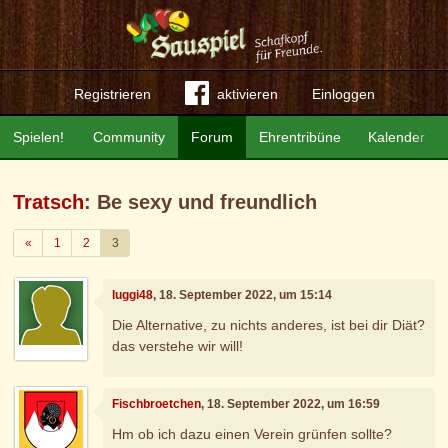
Registrieren
aktivieren
Einloggen
Spielen!
Community
Forum
Ehrentribüne
Kalender
Tratsch
: Be sexy und freundlich
Zurück
«
1
2
3
luggi48
, 18. September 2022, um 15:14
Die Alternative, zu nichts anderes, ist bei dir Diät?
das verstehe wir will!
Fischbroetchen
, 18. September 2022, um 16:59
Hm ob ich dazu einen Verein grünfen sollte?