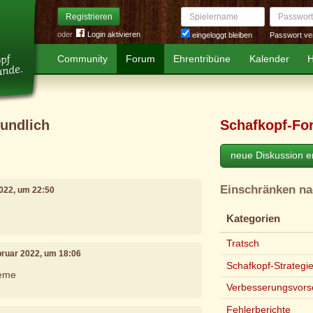
Spielername
Passwort
Registrieren
oder
Login aktivieren
Passwort ve
eingeloggt bleiben
Community
Forum
Ehrentribüne
Kalender
H
eundlich
Schafkopf-Fo
neue Diskussion er
Einschränken n
2022, um 22:50
Kategorien
Tratsch
ebruar 2022, um 18:06
Schafkopf-Strategi
heme
Verbesserungsvors
Fehlerberichte