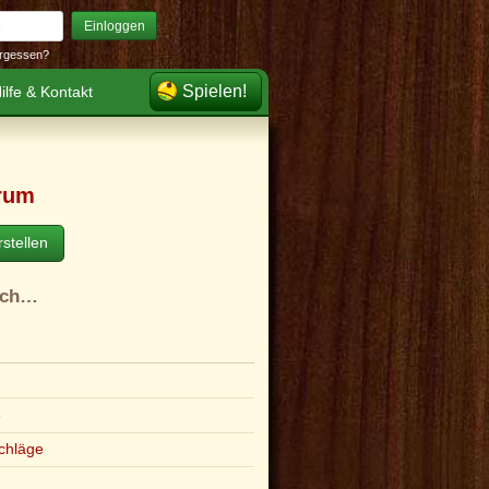
Einloggen
rgessen?
Spielen!
ilfe & Kontakt
rum
stellen
ach…
e
chläge