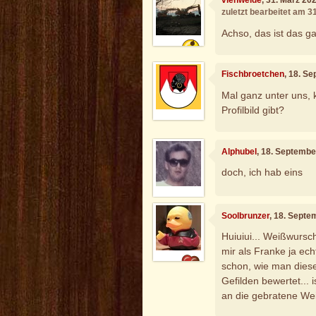
viehweide
, 31. März 20
zuletzt bearbeitet am 3
Achso, das ist das g
Fischbroetchen
, 18. S
Mal ganz unter uns, 
Profilbild gibt?
Alphubel
, 18. Septembe
doch, ich hab eins
Soolbrunzer
, 18. Septe
Huiuiui... Weißwursch
mir als Franke ja ech
schon, wie man dies
Gefilden bewertet... 
an die gebratene We