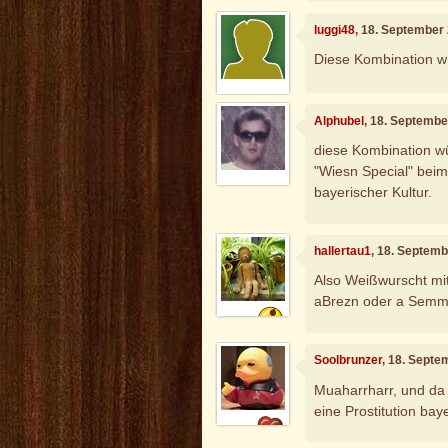
luggi48
, 18. September
Diese Kombination wü
Alphubel
, 18. Septembe
diese Kombination wü
"Wiesn Special" beim 
bayerischer Kultur.
hallertau1
, 18. Septem
Also Weißwurscht m
aBrezn oder a Semm
Soolbrunzer
, 18. Septe
Muaharrharr, und da 
eine Prostitution baye