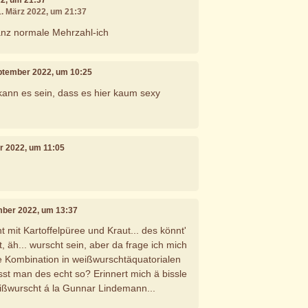
22, um 21:37
1. März 2022, um 21:37
anz normale Mehrzahl-ich
eptember 2022, um 10:25
kann es sein, dass es hier kaum sexy
r 2022, um 11:05
mber 2022, um 13:37
t mit Kartoffelpüree und Kraut... des könnt'
t, äh... wurscht sein, aber da frage ich mich
e Kombination in weißwurschtäquatorialen
isst man des echt so? Erinnert mich ä bissle
ißwurscht á la Gunnar Lindemann...