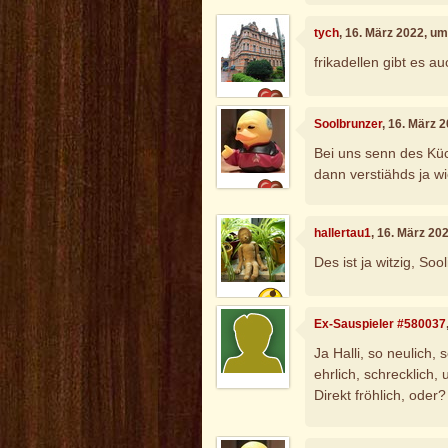
tych
, 16. März 2022, u
frikadellen gibt es a
Soolbrunzer
, 16. März 
Bei uns senn des Küch
dann verstiähds ja wi
hallertau1
, 16. März 20
Des ist ja witzig, Soo
Ex-Sauspieler #580037
Ja Halli, so neulich, 
ehrlich, schrecklich,
Direkt fröhlich, oder?