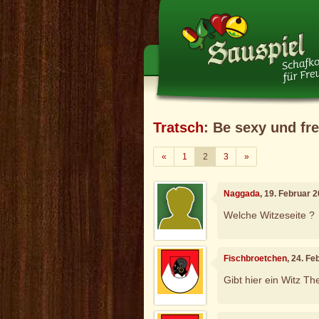
Tratsch
: Be sexy und fr
Zurück
Weiter
«
1
2
3
»
Naggada
, 19. Februar 
Welche Witzeseite ?
Fischbroetchen
, 24. F
Gibt hier ein Witz T