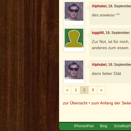
Alphubel
, 18. Septembe
des sowieso ^^
luggi48
, 18. September
Zur Not, ist für mich
anderes zum essen.
Alphubel
, 18. Septembe
dann lieber Diät
Zurück
Weiter
«
1
2
3
»
zur Übersicht
•
zum Anfang der Seit
iPhone/iPad
Blog
Schafkopf 