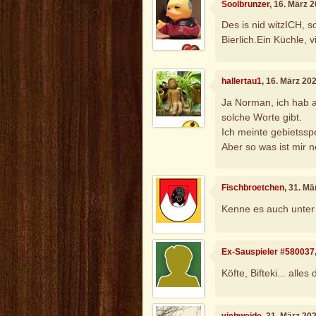
Soolbrunzer
, 16. März 
Des is nid witzICH, s
Bierlich.Ein Küchle, v
hallertau1
, 16. März 20
Ja Norman, ich hab 
solche Worte gibt.
Ich meinte gebietsspe
Aber so was ist mir ne
Fischbroetchen
, 31. M
Kenne es auch unter
Ex-Sauspieler #580037
Köfte, Bifteki... alles