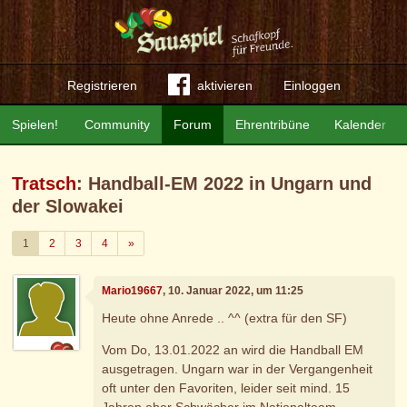
Registrieren
aktivieren
Einloggen
Spielen!
Community
Forum
Ehrentribüne
Kalender
Tratsch
: Handball-EM 2022 in Ungarn und
der Slowakei
Weiter
1
2
3
4
»
Mario19667
, 10. Januar 2022, um 11:25
Heute ohne Anrede .. ^^ (extra für den SF)
Vom Do, 13.01.2022 an wird die Handball EM
ausgetragen. Ungarn war in der Vergangenheit
oft unter den Favoriten, leider seit mind. 15
Jahren eher Schwächer im Nationalteam ..