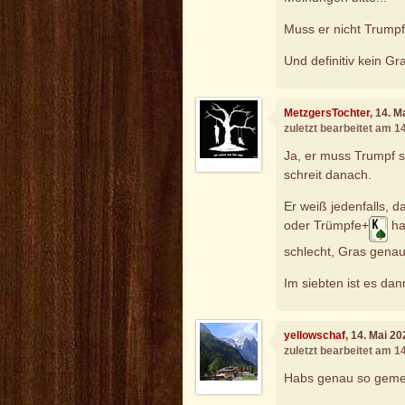
Muss er nicht Trumpf
Und definitiv kein Gr
MetzgersTochter
, 14. 
zuletzt bearbeitet am 1
Ja, er muss Trumpf sp
schreit danach.
Er weiß jedenfalls, 
oder Trümpfe+
ha
schlecht, Gras genau
Im siebten ist es dan
yellowschaf
, 14. Mai 2
zuletzt bearbeitet am 1
Habs genau so gemei