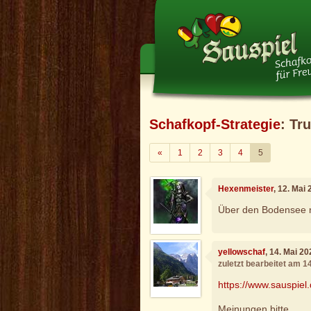
Schafkopf-Strategie
: Tr
Zurück
«
1
2
3
4
5
Hexenmeister
, 12. Mai
Über den Bodensee 
yellowschaf
, 14. Mai 2
zuletzt bearbeitet am 1
https://www.sauspiel
Meinungen bitte...