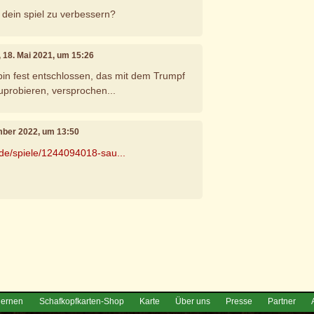
 dein spiel zu verbessern?
, 18. Mai 2021, um 15:26
 bin fest entschlossen, das mit dem Trumpf
probieren, versprochen...
mber 2022, um 13:50
.de/spiele/1244094018-sau...
e
lernen
Schafkopfkarten-Shop
Karte
Über uns
Presse
Partner