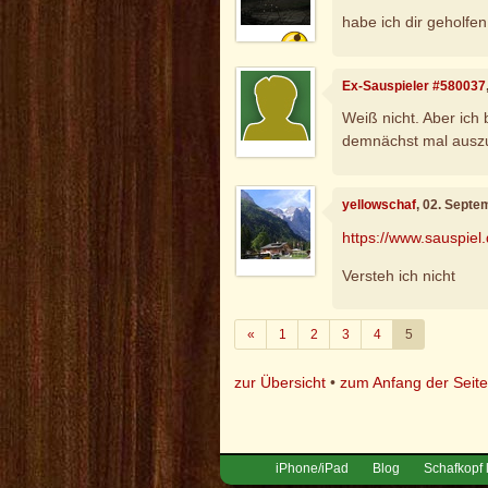
habe ich dir geholfen
Ex-Sauspieler #580037
Weiß nicht. Aber ich
demnächst mal auszu
yellowschaf
, 02. Septe
https://www.sauspiel
Versteh ich nicht
Zurück
«
1
2
3
4
5
zur Übersicht
•
zum Anfang der Seit
iPhone/iPad
Blog
Schafkopf 