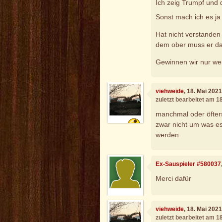
Ich zeig Trumpf und 
Sonst mach ich es ja 
Hat nicht verstanden
dem ober muss er da
Gewinnen wir nur we
viehweide
, 18. Mai 202
zuletzt bearbeitet am 1
manchmal oder öfters
zwar nicht um was es
werden.
Ex-Sauspieler #580037
Merci dafür
viehweide
, 18. Mai 202
zuletzt bearbeitet am 1