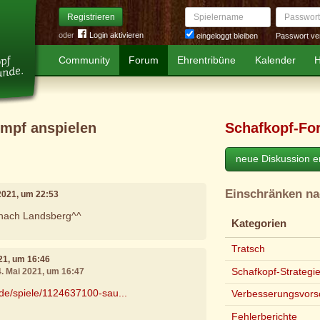
Spielername
Passwort
Registrieren
oder
Login aktivieren
Passwort ve
eingeloggt bleiben
Community
Forum
Ehrentribüne
Kalender
H
umpf anspielen
Schafkopf-Fo
neue Diskussion er
Einschränken n
 2021, um 22:53
nach Landsberg^^
Kategorien
Tratsch
021, um 16:46
Schafkopf-Strategi
4. Mai 2021, um 16:47
.de/spiele/1124637100-sau...
Verbesserungsvors
Fehlerberichte