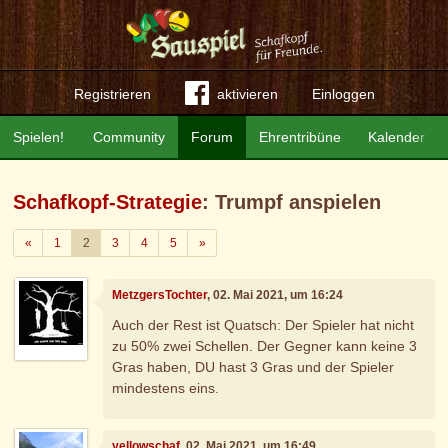
Registrieren
aktivieren
Einloggen
Spielen!
Community
Forum
Ehrentribüne
Kalender
Schafkopf-Strategie
: Trumpf anspielen
Zurück
Weiter
«
1
2
3
4
5
»
MetzgersTochter
, 02. Mai 2021, um 16:24
Auch der Rest ist Quatsch: Der Spieler hat nicht
zu 50% zwei Schellen. Der Gegner kann keine 3
Gras haben, DU hast 3 Gras und der Spieler
mindestens eins.
yellowschaf
, 02. Mai 2021, um 16:49