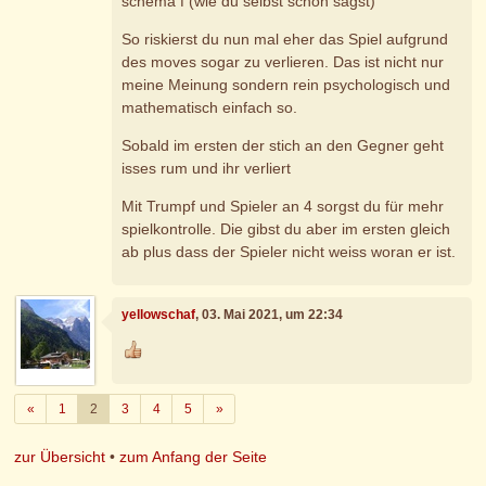
schema f (wie du selbst schön sagst)
So riskierst du nun mal eher das Spiel aufgrund
des moves sogar zu verlieren. Das ist nicht nur
meine Meinung sondern rein psychologisch und
mathematisch einfach so.
Sobald im ersten der stich an den Gegner geht
isses rum und ihr verliert
Mit Trumpf und Spieler an 4 sorgst du für mehr
spielkontrolle. Die gibst du aber im ersten gleich
ab plus dass der Spieler nicht weiss woran er ist.
yellowschaf
, 03. Mai 2021, um 22:34
Zurück
Weiter
«
1
2
3
4
5
»
zur Übersicht
•
zum Anfang der Seite