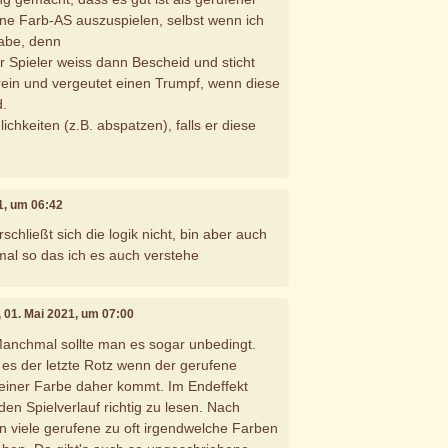
eine Farb-AS auszuspielen, selbst wenn ich
abe, denn
r Spieler weiss dann Bescheid und sticht
 rein und vergeutet einen Trumpf, wenn diese
d.
lichkeiten (z.B. abspatzen), falls er diese
21, um 06:42
schließt sich die logik nicht, bin aber auch
 mal so das ich es auch verstehe
, 01. Mai 2021, um 07:00
Manchmal sollte man es sogar unbedingt.
t es der letzte Rotz wenn der gerufene
deiner Farbe daher kommt. Im Endeffekt
en Spielverlauf richtig zu lesen. Nach
 viele gerufene zu oft irgendwelche Farben