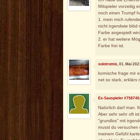
Mitspieler vorzeitig 
noch einen Trumpf h
1. mein mich rufende
nicht irgendwie blöd
Farbe angespielt wir
2. er hat weitere Mög
Farbe frei ist.
solotromix
, 01. Mai 20
komische frage mir er
net so stark, erklärs
Ex-Sauspieler #758740
Natürlich darf man. 
Aber sehr sehr oft is
"grundlos" mit irgen
musst du versuchen d
meinem Gefühl karten