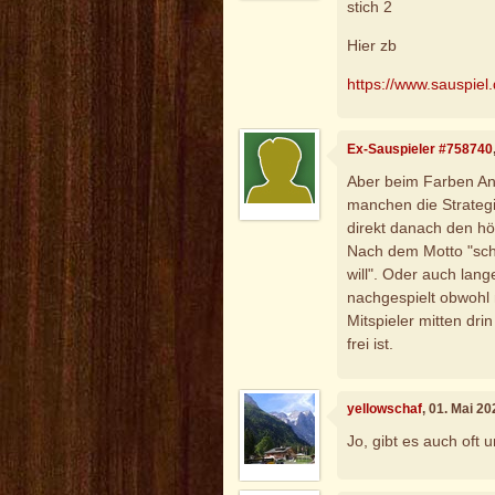
stich 2
Hier zb
https://www.sauspiel
Ex-Sauspieler #758740
Aber beim Farben Ank
manchen die Strategi
direkt danach den hö
Nach dem Motto "sch
will". Oder auch lan
nachgespielt obwohl
Mitspieler mitten dri
frei ist.
yellowschaf
, 01. Mai 2
Jo, gibt es auch oft 