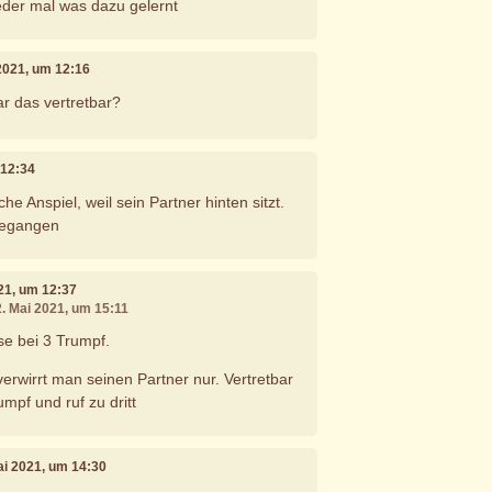
eder mal was dazu gelernt
 2021, um 12:16
r das vertretbar?
 12:34
sche Anspiel, weil sein Partner hinten sitzt.
 gegangen
021, um 12:37
2. Mai 2021, um 15:11
e bei 3 Trumpf.
erwirrt man seinen Partner nur. Vertretbar
mpf und ruf zu dritt
Mai 2021, um 14:30