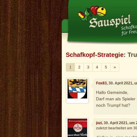
Schafkopf-Strategie
: Tr
Weiter
1
2
3
4
5
»
Fox83
, 30. April 2021,
Hallo Gemeinde,
Darf man als Spieler
noch Trumpf hat?
jozi
, 30. April 2021, um
zuletzt bearbeitet am 3