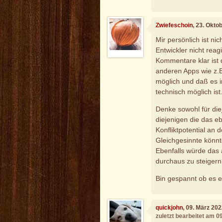
Zwiefeschoin
, 23. Okto
Mir persönlich ist ni
Entwickler nicht reag
Kommentare klar ist 
anderen Apps wie z.B
möglich und daß es i
technisch möglich ist
Denke sowohl für die
diejenigen die das e
Konfliktpotential an
Gleichgesinnte könn
Ebenfalls würde das a
durchaus zu steigern
Bin gespannt ob es e
quickjohn
, 09. März 20
zuletzt bearbeitet am 0