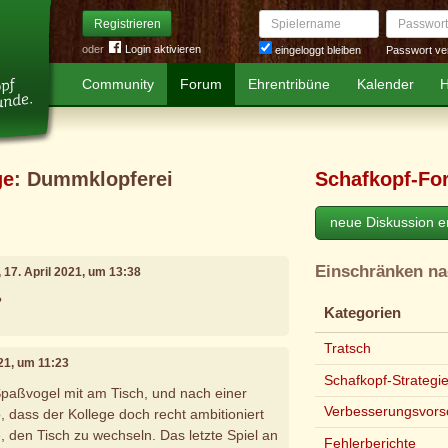
Spielername
Passwort
Registrieren
oder
Login aktivieren
Passwort ve
eingeloggt bleiben
Community
Forum
Ehrentribüne
Kalender
H
ge
: Dummklopferei
Schafkopf-Fo
neue Diskussion er
Einschränken n
, 17. April 2021, um 13:38
?
Kategorien
Tratsch
021, um 11:23
Schafkopf-Strategi
 Spaßvogel mit am Tisch, und nach einer
Verbesserungsvors
, dass der Kollege doch recht ambitioniert
, den Tisch zu wechseln. Das letzte Spiel an
Fehlerberichte