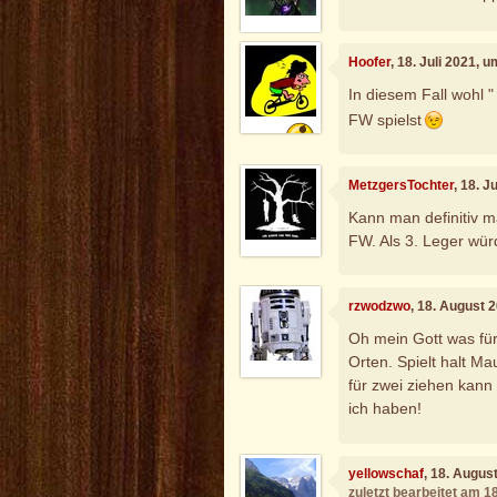
Hoofer
, 18. Juli 2021, 
In diesem Fall wohl "
FW spielst
MetzgersTochter
, 18. J
Kann man definitiv m
FW. Als 3. Leger würd
rzwodzwo
, 18. August 
Oh mein Gott was für
Orten. Spielt halt Ma
für zwei ziehen kan
ich haben!
yellowschaf
, 18. Augus
zuletzt bearbeitet am 1