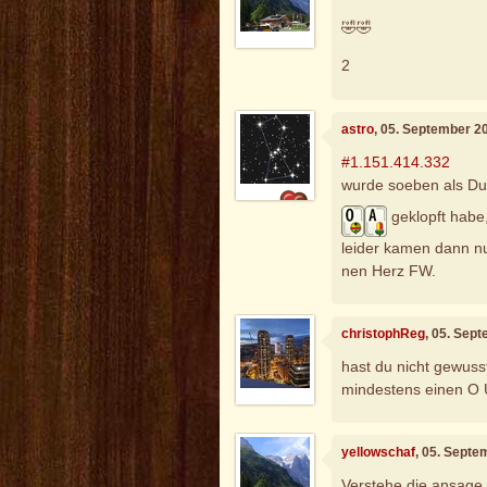
🤣🤣
2
astro
, 05. September 2
#1.151.414.332
wurde soeben als Du
geklopft habe
leider kamen dann nu
nen Herz FW.
christophReg
, 05. Sep
hast du nicht gewuss
mindestens einen O 
yellowschaf
, 05. Septe
Verstehe die ansage 