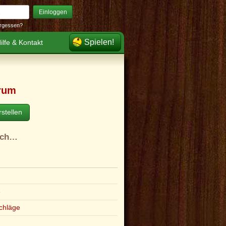
Einloggen
rgessen?
Spielen!
ilfe & Kontakt
rum
stellen
ach…
e
chläge