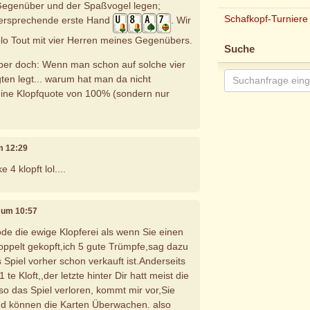
Gegenüber und der Spaßvogel legen;
Schafkopf-Turniere
elversprechende erste Hand
. Wir
olo Tout mit vier Herren meines Gegenübers.
Suche
aber doch: Wenn man schon auf solche vier
gten legt... warum hat man da nicht
ine Klopfquote von 100% (sondern nur
um 12:29
e 4 klopft lol....
, um 10:57
öde die ewige Klopferei als wenn Sie einen
ppelt gekopft,ich 5 gute Trümpfe,sag dazu
 Spiel vorher schon verkauft ist.Anderseits
 te Kloft,,der letzte hinter Dir hatt meist die
so das Spiel verloren, kommt mir vor,Sie
d können die Karten Überwachen. also