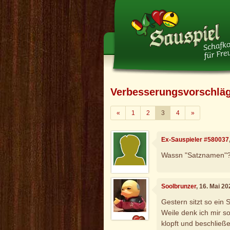
Verbesserungsvorschlä
Zurück
Weiter
«
1
2
3
4
»
Ex-Sauspieler #580037
Wassn "Satznamen"
Soolbrunzer
, 16. Mai 2
Gestern sitzt so ein
Weile denk ich mir so
klopft und beschließe