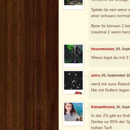
Spiele da nen wenz w
eher schwarz normal
Beim fw können 2 bi
maximal 2 wenn herz
Hexenmeister
, 05. Sep
Wieso legst du mit 3
astro
, 05. September 2
werd mir eure Ratsc
Nie mit Nullern legen
Kimweltfremd
, 30. Sep
In der ZS gibt es fin
Denke ca 90% der Spi
hohen Tarif.