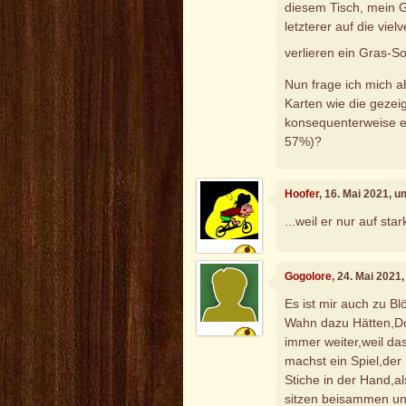
diesem Tisch, mein 
letzterer auf die vi
verlieren ein Gras-S
Nun frage ich mich 
Karten wie die gezei
konsequenterweise e
57%)?
Hoofer
, 16. Mai 2021, 
...weil er nur auf stark
Gogolore
, 24. Mai 2021
Es ist mir auch zu Bl
Wahn dazu Hätten,Do
immer weiter,weil das
machst ein Spiel,der 1
Stiche in der Hand,al
sitzen beisammen un