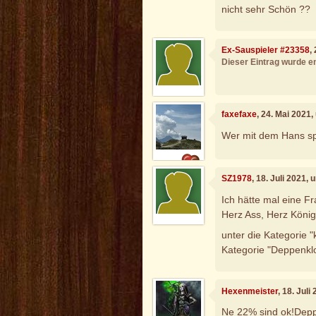
nicht sehr Schön ??
Ex-Sauspieler #23358
,
Dieser Eintrag wurde en
faxefaxe
, 24. Mai 2021
Wer mit dem Hans spi
SZ1978
, 18. Juli 2021,
Ich hätte mal eine Fr
Herz Ass, Herz Köni
unter die Kategorie 
Kategorie "Deppenklo
Hexenmeister
, 18. Jul
Ne 22% sind ok!Depp