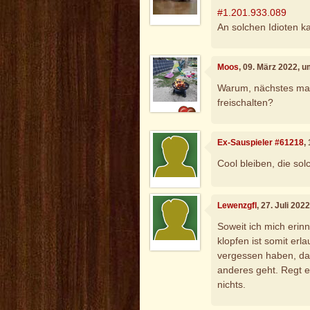
#1.201.933.089
An solchen Idioten kan
Moos
, 09. März 2022, 
Warum, nächstes mal p
freischalten?
Ex-Sauspieler #61218
,
Cool bleiben, die so
Lewenzgfl
, 27. Juli 202
Soweit ich mich erin
klopfen ist somit erl
vergessen haben, da
anderes geht. Regt e
nichts.