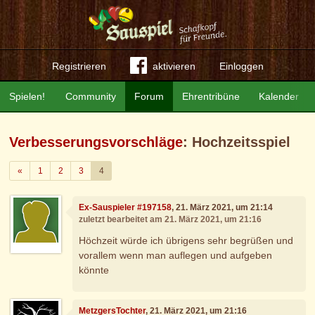
Registrieren
aktivieren
Einloggen
Spielen!
Community
Forum
Ehrentribüne
Kalender
Verbesserungsvorschläge
: Hochzeitsspiel
Zurück
«
1
2
3
4
Ex-Sauspieler #197158
, 21. März 2021, um 21:14
zuletzt bearbeitet am 21. März 2021, um 21:16
Höchzeit würde ich übrigens sehr begrüßen und
vorallem wenn man auflegen und aufgeben
könnte
MetzgersTochter
, 21. März 2021, um 21:16