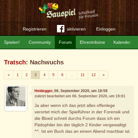
Registrieren
aktivieren
Einloggen
Spielen!
Community
Forum
Ehrentribüne
Kalender
Tratsch
: Nachwuchs
Zurück
Weiter
«
1
2
3
4
5
6
…
11
12
»
Heidegger
, 06. September 2020, um 18:59
zuletzt bearbeitet am 06. September 2020, um 19:01
Ja aber wenn ich das jetzt alles offenlege
verortet mich der Spielführer in der Forensik und
die Bloed schreit durchs Forum dass ich ein
Pädophiler bin der täglich 2 Kinder vergewaltigt
^^. Ist ein Buch das an einem Abend machbar ist.