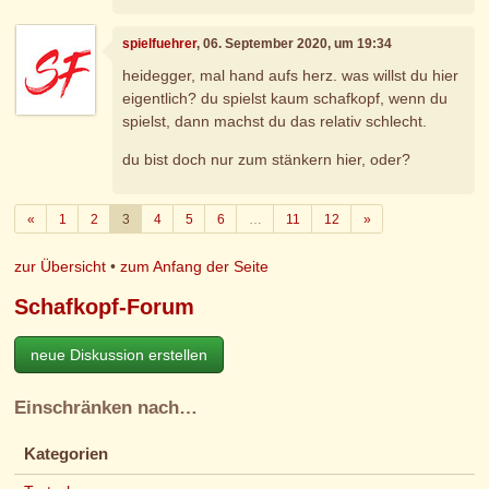
spielfuehrer
, 06. September 2020, um 19:34
heidegger, mal hand aufs herz. was willst du hier
eigentlich? du spielst kaum schafkopf, wenn du
spielst, dann machst du das relativ schlecht.
du bist doch nur zum stänkern hier, oder?
Zurück
Weiter
«
1
2
3
4
5
6
…
11
12
»
zur Übersicht
•
zum Anfang der Seite
Schafkopf-Forum
neue Diskussion erstellen
Einschränken nach…
Kategorien