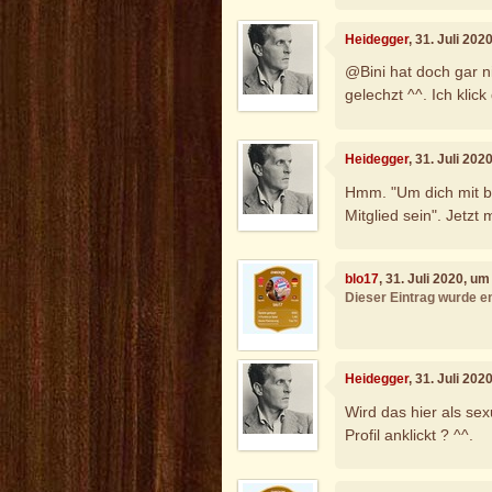
Heidegger
, 31. Juli 20
@Bini hat doch gar n
gelechzt ^^. Ich klic
Heidegger
, 31. Juli 20
Hmm. "Um dich mit b
Mitglied sein". Jetzt
blo17
, 31. Juli 2020, u
Dieser Eintrag wurde en
Heidegger
, 31. Juli 20
Wird das hier als sex
Profil anklickt ? ^^.