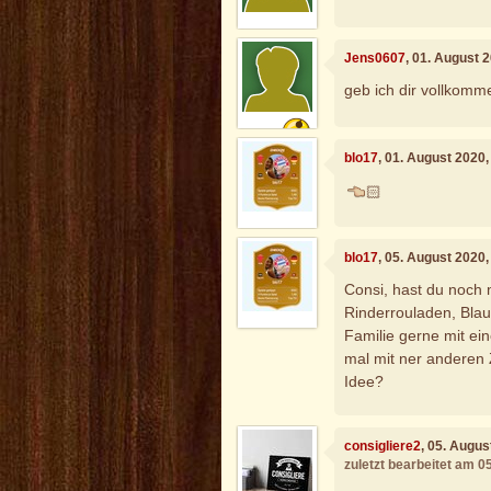
Jens0607
, 01. August 
geb ich dir vollkomme
blo17
, 01. August 2020
🏻
blo17
, 05. August 2020
Consi, hast du noch 
Rinderrouladen, Blau
Familie gerne mit ei
mal mit ner anderen
Idee?
consigliere2
, 05. Augu
zuletzt bearbeitet am 0