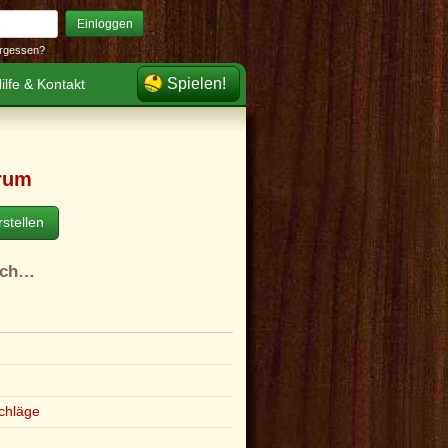
Einloggen
rgessen?
Spielen!
ilfe & Kontakt
rum
stellen
ach…
e
chläge