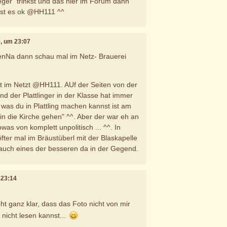
ger" trinkst und das hier im Forum dann
ist es ok @HH111 ^^
20, um 23:07
enNa dann schau mal im Netz- Brauerei
t im Netzt @HH111. AUf der Seiten von der
nd der Plattlinger in der Klasse hat immer
 was du in Plattling machen kannst ist am
in die Kirche gehen" ^^. Aber der war eh an
as von komplett unpolitisch ... ^^. In
fter mal im Bräustüberl mit der Blaskapelle
 auch eines der besseren da in der Gegend.
m 23:14
ht ganz klar, dass das Foto nicht von mir
u nicht lesen kannst...