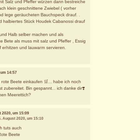
t Salz und Pfeffer würzen dann bestreiche
ach klein geschnittene Zwiebel ( vorher
nd lege geräucheten Bauchspeck drauf. .
d halbiertes Stück Houdek Cabanossi drauf
 und Halb selber machen und als
 Bete als muss mit salz und Pfeffer , Essig
f erhitzen und lauwarm servieren.
, um 14:57
 rote Beete einkaufen 🛒... habe ich noch
t zubereitet. Bin gespannt... ich danke dir❣️
chen Meerettich?
st 2020, um 15:09
5. August 2020, um 15:10
h tuts auch
Rote Beete