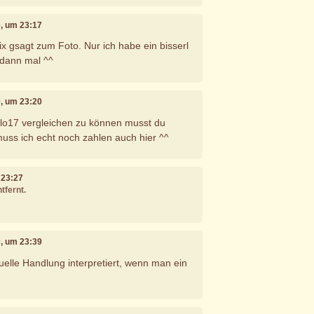
20, um 23:17
ix gsagt zum Foto. Nur ich habe ein bisserl
k dann mal ^^
20, um 23:20
lo17 vergleichen zu können musst du
 muss ich echt noch zahlen auch hier ^^
m 23:27
tfernt.
20, um 23:39
uelle Handlung interpretiert, wenn man ein