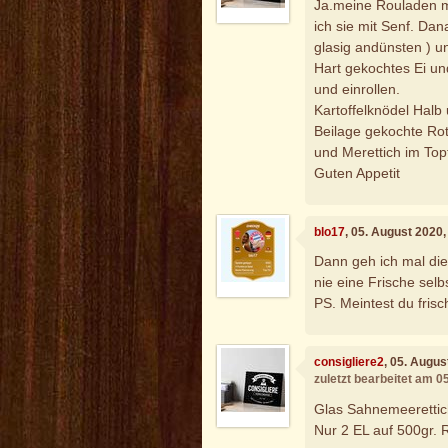
Ja.meine Rouladen mi
ich sie mit Senf. Dan
glasig andünsten ) u
Hart gekochtes Ei un
und einrollen.
Kartoffelknödel Halb
Beilage gekochte Rote
und Merettich im Top
Guten Appetit
blo17
, 05. August 2020
Dann geh ich mal die
nie eine Frische selbs
PS. Meintest du fris
consigliere2
, 05. Augu
zuletzt bearbeitet am 0
Glas Sahnemeerettic
Nur 2 EL auf 500gr. 