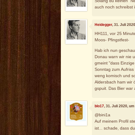
Solang du keinen "Ne
auch noch schreibst 
Heidegger
, 31. Juli 20
HH111, vor 25 Minut
Moos- Pfingstfest-
Hab ich nun geschau
Donau warn wir nie u
gmeint "dass Einzige
Sonntag zum Aufriss 
weng komisch und sow
Aldersbach ham wir ö
gspuit. Das Bier war
blo17
, 31. Juli 2020, u
@bini1a
Auf meinem Profil ste
ist... schade, dass d