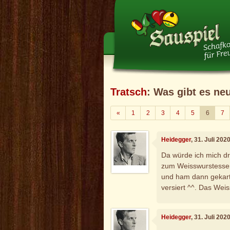
Tratsch
: Was gibt es ne
Zurück
«
1
2
3
4
5
6
7
Heidegger
, 31. Juli 20
Da würde ich mich d
zum Weisswurstessen
und ham dann gekarte
versiert ^^. Das Wei
Heidegger
, 31. Juli 20