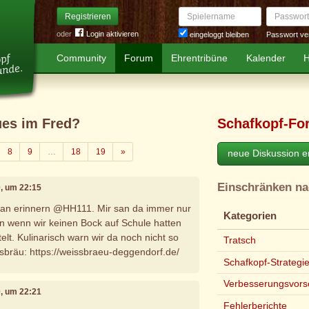
Spielername
Passwort
Registrieren
oder
Login aktivieren
Passwort ve
eingeloggt bleiben
Community
Forum
Ehrentribüne
Kalender
H
ues im Fred?
Schafkopf-Fo
Weiter
8
9
…
18
19
»
neue Diskussion er
Einschränken n
20, um 22:15
ran erinnern @HH111. Mir san da immer nur
Kategorien
 wenn wir keinen Bock auf Schule hatten
lt. Kulinarisch warn wir da noch nicht so
Tratsch
ssbräu: https://weissbraeu-deggendorf.de/
Schafkopf-Strategi
Verbesserungsvors
20, um 22:21
Fehlerberichte