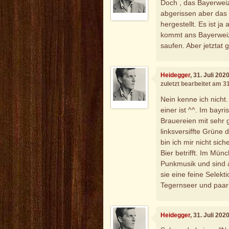
Doch , das Bayerweiz
abgerissen aber das 
hergestellt. Es ist ja
kommt ans Bayerweiz
saufen. Aber jetztat 
Heidegger
, 31. Juli 20
zuletzt bearbeitet am 3
Nein kenne ich nicht
einer ist ^^. Im bayr
Brauereien mit sehr 
linksversiffte Grüne 
bin ich mir nicht sic
Bier betrifft. Im Mü
Punkmusik und sind a
sie eine feine Selekt
Tegernseer und paar
Heidegger
, 31. Juli 20