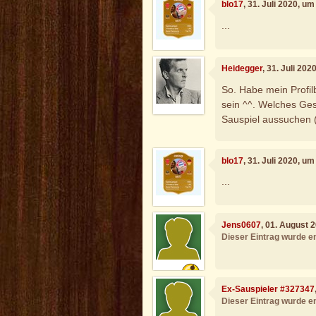
blo17
, 31. Juli 2020, u
...
Heidegger
, 31. Juli 20
So. Habe mein Profi
sein ^^. Welches Gesc
Sauspiel aussuchen (
blo17
, 31. Juli 2020, u
...
Jens0607
, 01. August 
Dieser Eintrag wurde en
Ex-Sauspieler #327347
Dieser Eintrag wurde en