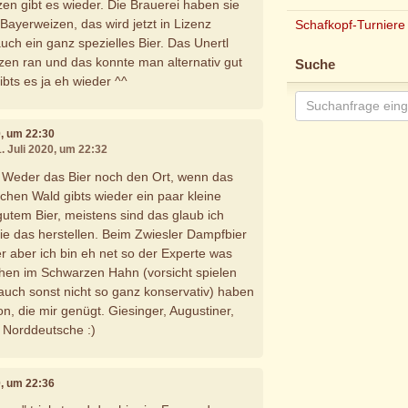
en gibt es wieder. Die Brauerei haben sie
Bayerweizen, das wird jetzt in Lizenz
Schafkopf-Turniere
 auch ein ganz spezielles Bier. Das Unertl
en ran und das konnte man alternativ gut
Suche
gibts es ja eh wieder ^^
20, um 22:30
1. Juli 2020, um 22:32
. Weder das Bier noch den Ort, wenn das
ischen Wald gibts wieder ein paar kleine
gutem Bier, meistens sind das glaub ich
die das herstellen. Beim Zwiesler Dampfbier
her aber ich bin eh net so der Experte was
nchen im Schwarzen Hahn (vorsicht spielen
uch sonst nicht so ganz konservativ) haben
ion, die mir genügt. Giesinger, Augustiner,
 Norddeutsche :)
20, um 22:36