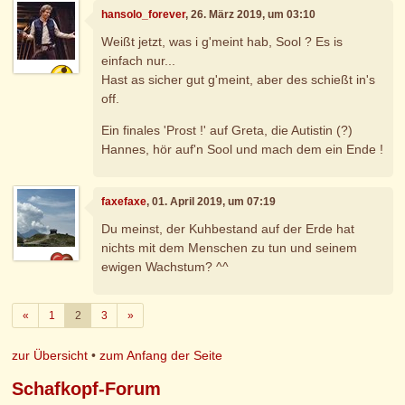
hansolo_forever
, 26. März 2019, um 03:10
Weißt jetzt, was i g'meint hab, Sool ? Es is
einfach nur...
Hast as sicher gut g'meint, aber des schießt in's
off.
Ein finales 'Prost !' auf Greta, die Autistin (?)
Hannes, hör auf'n Sool und mach dem ein Ende !
faxefaxe
, 01. April 2019, um 07:19
Du meinst, der Kuhbestand auf der Erde hat
nichts mit dem Menschen zu tun und seinem
ewigen Wachstum? ^^
Zurück
Weiter
«
1
2
3
»
zur Übersicht
•
zum Anfang der Seite
Schafkopf-Forum