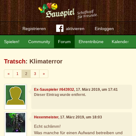
Registrieren
aktivieren
Einloggen
Spielen!
Community
Forum
Ehrentribüne
Kalender
Tratsch
: Klimaterror
Zurück
Weiter
«
1
2
3
»
Ex-Sauspieler #643932
, 17. März 2019, um 17:41
Dieser Eintrag wurde entfernt.
Hexenmeister
, 17. März 2019, um 18:03
Echt schlimm!
Was manche für einen Aufwand betreiben und