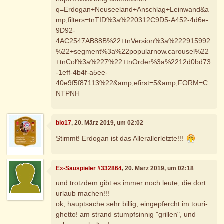
q=Erdogan+Neuseeland+Anschlag+Leinwand&a
mp;filters=tnTID%3a%220312C9D5-A452-4d6e-
9D92-
4AC2547AB88B%22+tnVersion%3a%222915992
%22+segment%3a%22popularnow.carousel%22
+tnCol%3a%227%22+tnOrder%3a%2212d0bd73
-1eff-4b4f-a5ee-
40e9f5f87113%22&amp;efirst=5&amp;FORM=C
NTPNH
blo17
, 20. März 2019, um 02:02
Stimmt! Erdogan ist das Allerallerletzte!!!
Ex-Sauspieler #332864
, 20. März 2019, um 02:18
und trotzdem gibt es immer noch leute, die dort
urlaub machen!!!
ok, hauptsache sehr billig, eingepfercht im touri-
ghetto! am strand stumpfsinnig "grillen", und