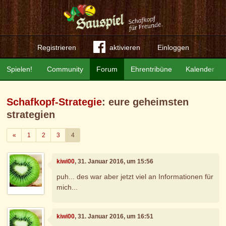
Registrieren
aktivieren
Einloggen
Spielen!
Community
Forum
Ehrentribüne
Kalender
Schafkopf-Strategie
: eure geheimsten
strategien
Zurück
«
1
2
3
4
kiwi00
, 31. Januar 2016, um 15:56
puh... des war aber jetzt viel an Informationen für
mich...
kiwi00
, 31. Januar 2016, um 16:51