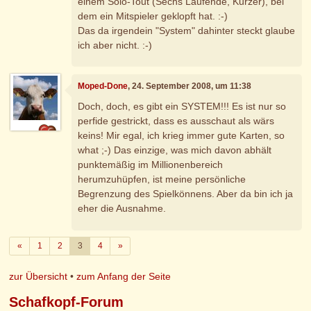
einem Solo-Tout (Sechs Laufende, Kurzer), bei
dem ein Mitspieler geklopft hat. :-)
Das da irgendein "System" dahinter steckt glaube
ich aber nicht. :-)
Moped-Done
, 24. September 2008, um 11:38
Doch, doch, es gibt ein SYSTEM!!! Es ist nur so
perfide gestrickt, dass es ausschaut als wärs
keins! Mir egal, ich krieg immer gute Karten, so
what ;-) Das einzige, was mich davon abhält
punktemäßig im Millionenbereich
herumzuhüpfen, ist meine persönliche
Begrenzung des Spielkönnens. Aber da bin ich ja
eher die Ausnahme.
Zurück
Weiter
«
1
2
3
4
»
zur Übersicht
•
zum Anfang der Seite
Schafkopf-Forum