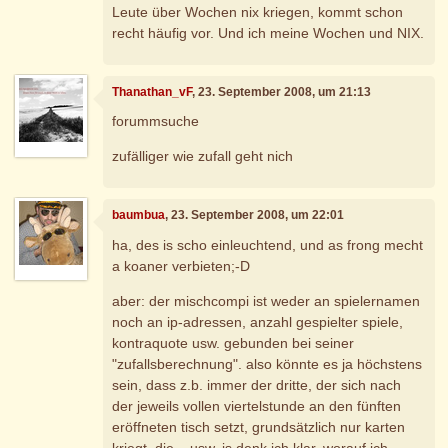
Leute über Wochen nix kriegen, kommt schon
recht häufig vor. Und ich meine Wochen und NIX.
Thanathan_vF
, 23. September 2008, um 21:13
forummsuche
zufälliger wie zufall geht nich
baumbua
, 23. September 2008, um 22:01
ha, des is scho einleuchtend, und as frong mecht
a koaner verbieten;-D
aber: der mischcompi ist weder an spielernamen
noch an ip-adressen, anzahl gespielter spiele,
kontraquote usw. gebunden bei seiner
"zufallsberechnung". also könnte es ja höchstens
sein, dass z.b. immer der dritte, der sich nach
der jeweils vollen viertelstunde an den fünften
eröffneten tisch setzt, grundsätzlich nur karten
kriegt, die... usw. is denk ich klar, worauf ich