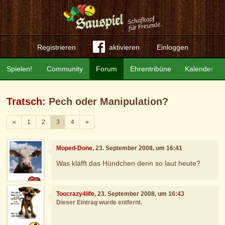
Registrieren
aktivieren
Einloggen
Spielen!
Community
Forum
Ehrentribüne
Kalender
Tratsch
: Pech oder Manipulation?
Zurück
Weiter
«
1
2
3
4
»
Moped-Done
, 23. September 2008, um 16:41
Was kläfft das Hündchen denn so laut heute?
Toocrazy4life
, 23. September 2008, um 16:43
Dieser Eintrag wurde entfernt.