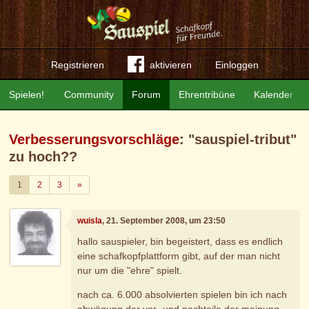
Registrieren
aktivieren
Einloggen
Spielen!
Community
Forum
Ehrentribüne
Kalender
Verbesserungsvorschläge
: "sauspiel-tribut"
zu hoch??
Weiter
1
2
3
»
wuisla
, 21. September 2008, um 23:50
hallo sauspieler, bin begeistert, dass es endlich
eine schafkopfplattform gibt, auf der man nicht
nur um die "ehre" spielt.
nach ca. 6.000 absolvierten spielen bin ich nach
abwägung der vor- und nachteile der meinung,