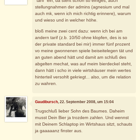
"tarif" ein, da steht schon so einiges, auch
stellungnahmen der admins (agnesium und mal
auch mk, wenn ich mich richtig erinnere), warum
und wieso und in welcher höhe.
bloß meine zwei cent dazu: wenn ich bei am
andern tarif (z.b. 10/50 ohne klopfen, des is so
der private standard bei mir) immer fünf prozent
vo meine gwonnenen spiele beiseitelegen tät und
an guten abend hätt und damit am schluß des
abgelten mechat, was auf meim bierdeckel steht,
dann hätt i scho in viele wirtshäuser mein wertes
hinterteil versohlt gekriegt... also, um die relation
zu wahren.
Gaudibursch
, 22. September 2008, um 15:04
Trugschluß lieber Sohn des Baumes. Daheim
musst Dein Bier ja trozdem zahlen. Und wennst
mit Deinem Schlaptop im Wirtshaus sitzt, schauts
ja gaaaaanz finster aus.