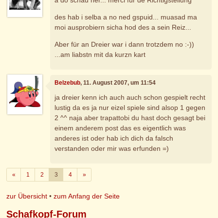
des hab i selba a no ned gspuid... muasad ma
moi ausprobiern sicha hod des a sein Reiz...
Aber für an Dreier war i dann trotzdem no :-))
...am liabstn mit da kurzn kart
Belzebub
, 11. August 2007, um 11:54
ja dreier kenn ich auch auch schon gespielt recht
lustig da es ja nur eizel spiele sind alsop 1 gegen
2 ^^ naja aber trapattobi du hast doch gesagt bei
einem anderem post das es eigentlich was
anderes ist oder hab ich dich da falsch
verstanden oder mir was erfunden =)
Zurück
Weiter
«
1
2
3
4
»
zur Übersicht
•
zum Anfang der Seite
Schafkopf-Forum