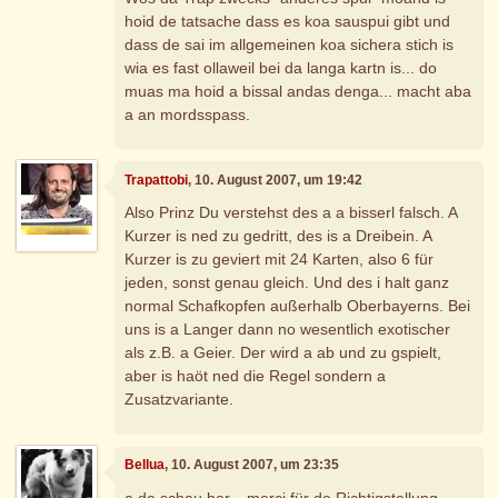
hoid de tatsache dass es koa sauspui gibt und
dass de sai im allgemeinen koa sichera stich is
wia es fast ollaweil bei da langa kartn is... do
muas ma hoid a bissal andas denga... macht aba
a an mordsspass.
Trapattobi
, 10. August 2007, um 19:42
Also Prinz Du verstehst des a a bisserl falsch. A
Kurzer is ned zu gedritt, des is a Dreibein. A
Kurzer is zu geviert mit 24 Karten, also 6 für
jeden, sonst genau gleich. Und des i halt ganz
normal Schafkopfen außerhalb Oberbayerns. Bei
uns is a Langer dann no wesentlich exotischer
als z.B. a Geier. Der wird a ab und zu gspielt,
aber is haöt ned die Regel sondern a
Zusatzvariante.
Bellua
, 10. August 2007, um 23:35
a do schau her... merci für de Richtigstellung