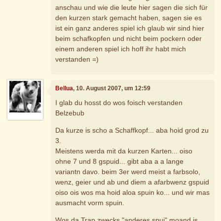
anschau und wie die leute hier sagen die sich für
den kurzen stark gemacht haben, sagen sie es
ist ein ganz anderes spiel ich glaub wir sind hier
beim schafkopfen und nicht beim pockern oder
einem anderen spiel ich hoff ihr habt mich
verstanden =)
Bellua
, 10. August 2007, um 12:59
I glab du hosst do wos foisch verstanden
Belzebub
Da kurze is scho a Schaffkopf... aba hoid grod zu
3.
Meistens werda mit da kurzen Karten... oiso
ohne 7 und 8 gspuid... gibt aba a a lange
variantn davo. beim 3er werd meist a farbsolo,
wenz, geier und ab und diem a afarbwenz gspuid
oiso ois wos ma hoid aloa spuin ko... und wir mas
ausmacht vorm spuin.
Wos da Trap zwecks "anderes spui" moand is