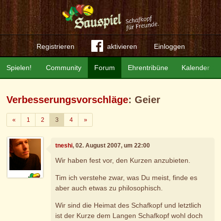
Registrieren
aktivieren
Einloggen
Spielen!
Community
Forum
Ehrentribüne
Kalender
Verbesserungsvorschläge
: Geier
Zurück
Weiter
«
1
2
3
4
»
tneshi
, 02. August 2007, um 22:00
Wir haben fest vor, den Kurzen anzubieten.
Tim ich verstehe zwar, was Du meist, finde es
aber auch etwas zu philosophisch.
Wir sind die Heimat des Schafkopf und letztlich
ist der Kurze dem Langen Schafkopf wohl doch