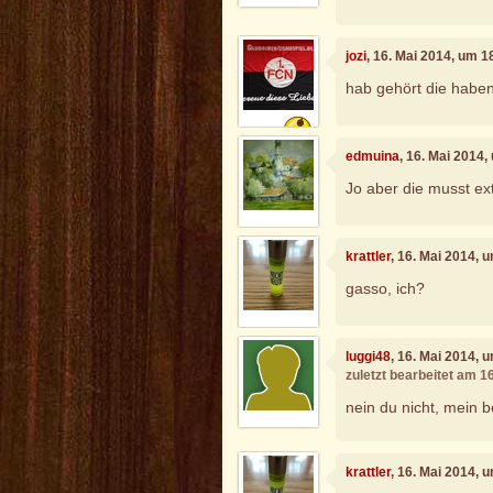
jozi
, 16. Mai 2014, um 1
hab gehört die haben
edmuina
, 16. Mai 2014
Jo aber die musst ext
krattler
, 16. Mai 2014, 
gasso, ich?
luggi48
, 16. Mai 2014, 
zuletzt bearbeitet am 1
nein du nicht, mein be
krattler
, 16. Mai 2014, 