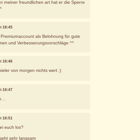
en meiner freundlichen art hat er die Sperre
^
um 16:45
is Premiumaccount als Belohnung für gute
ionen und Verbesserungsvorschläge ^^
um 16:46
ieler von morgen nichts wert ;)
um 16:47
....
um 16:51
ei euch los?
s geht sehr langsam