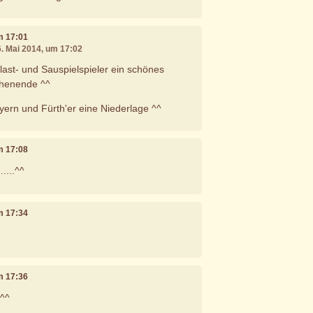
um 17:01
6. Mai 2014, um 17:02
last- und Sauspielspieler ein schönes
henende ^^
ern und Fürth'er eine Niederlage ^^
um 17:08
....^^
um 17:34
um 17:36
 ^^