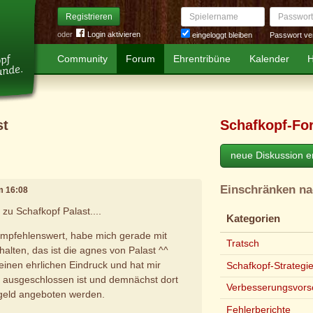
Spielername
Passwort
Registrieren
oder
Login aktivieren
Passwort ve
eingeloggt bleiben
Community
Forum
Ehrentribüne
Kalender
H
st
Schafkopf-Fo
neue Diskussion er
Einschränken n
um 16:08
u Schafkopf Palast....
Kategorien
 empfehlenswert, habe mich gerade mit
Tratsch
alten, das ist die agnes von Palast ^^
einen ehrlichen Eindruck und hat mir
Schafkopf-Strategi
ht ausgeschlossen ist und demnächst dort
Verbesserungsvors
geld angeboten werden.
Fehlerberichte