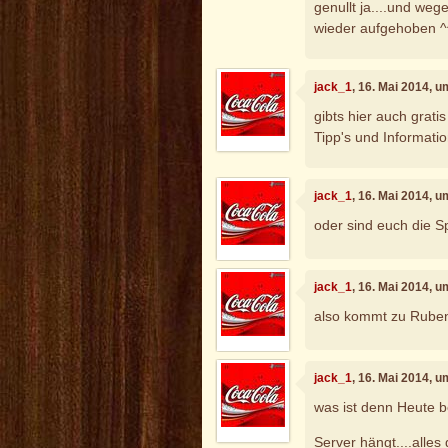
genullt ja....und weg
wieder aufgehoben ^
jack_1
, 16. Mai 2014, 
gibts hier auch grat
Tipp's und Informat
jack_1
, 16. Mai 2014, 
oder sind euch die Sp
jack_1
, 16. Mai 2014, 
also kommt zu Ruben
jack_1
, 16. Mai 2014, 
was ist denn Heute b
Server hängt....alle