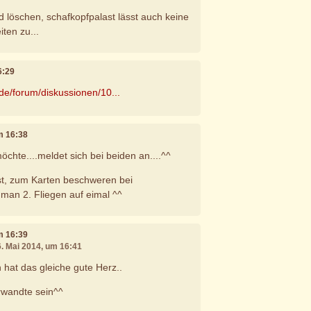
 löschen, schafkopfpalast lässt auch keine
ten zu...
6:29
.de/forum/diskussionen/10...
um 16:38
möchte....meldet sich bei beiden an....^^
st, zum Karten beschweren bei
 man 2. Fliegen auf eimal ^^
um 16:39
6. Mai 2014, um 16:41
hat das gleiche gute Herz..
rwandte sein^^