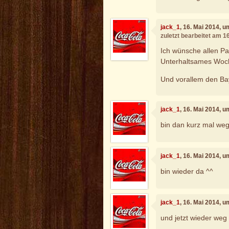
jack_1
, 16. Mai 2014, 
zuletzt bearbeitet am 1
Ich wünsche allen Pa
Unterhaltsames Woc
Und vorallem den Bay
jack_1
, 16. Mai 2014, 
bin dan kurz mal weg.
jack_1
, 16. Mai 2014, 
bin wieder da ^^
jack_1
, 16. Mai 2014, 
und jetzt wieder weg