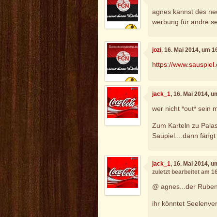
agnes kannst des ned
werbung für andre sei
jozi
, 16. Mai 2014, um 1
https://www.sauspiel
jack_1
, 16. Mai 2014, 
wer nicht *out* sein 
Zum Karteln zu Pala
Saupiel....dann fängt
jack_1
, 16. Mai 2014, 
zuletzt bearbeitet am 1
@ agnes...der Ruben 
ihr könntet Seelenve