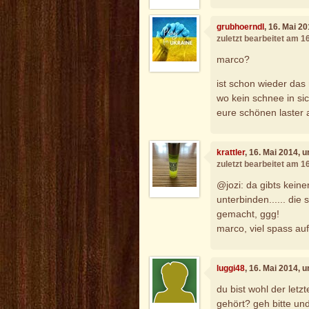
grubhoerndl
, 16. Mai 2
zuletzt bearbeitet am 1
marco?
ist schon wieder das
wo kein schnee in sic
eure schönen laster 
krattler
, 16. Mai 2014, 
zuletzt bearbeitet am 1
@jozi: da gibts kein
unterbinden...... die s
gemacht, ggg!
marco, viel spass auf
luggi48
, 16. Mai 2014, 
du bist wohl der letz
gehört? geh bitte und