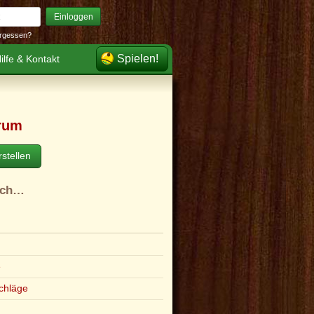
Einloggen
rgessen?
Spielen!
ilfe & Kontakt
rum
stellen
ach…
e
chläge