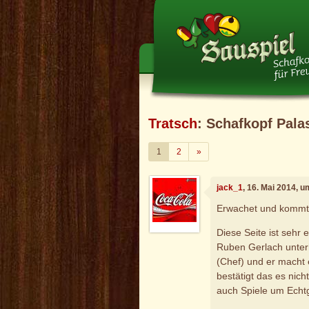
Tratsch
: Schafkopf Pala
Weiter
1
2
»
jack_1
, 16. Mai 2014, 
Erwachet und kommt z
Diese Seite ist sehr
Ruben Gerlach unterh
(Chef) und er macht 
bestätigt das es nic
auch Spiele um Echt