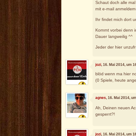
Schaut doch alle mal 
mit e-mail anmeldem
Ihr findet mich dort un
Kommt vorbei denn im
Dauer langweilig ^^
Jeder der hier unzufr
jozi
, 16. Mai 2014, um 1
blöd wenn ma hier noc
(0 Spiele, heute ang
agnes
, 16. Mai 2014, u
Ah, Deinen neuen Acc
gesperrt?!
jozi
, 16. Mai 2014, um 1