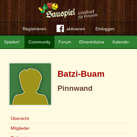
Registrieren
aktivieren
Einloggen
Spielen!
Community
Forum
Ehrentribüne
Kalender
Batzi-Buam
Pinnwand
Übersicht
Mitglieder