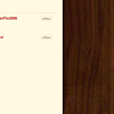
erFlo3006
offline
nsi
offline