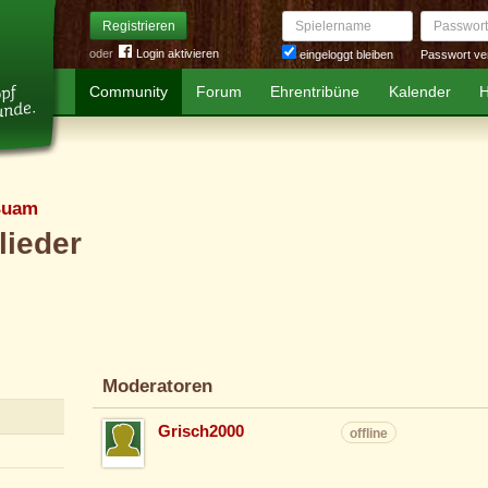
Spielername
Passwort
Registrieren
oder
Login aktivieren
Passwort ve
eingeloggt bleiben
Community
Forum
Ehrentribüne
Kalender
H
Buam
lieder
Moderatoren
Grisch2000
offline