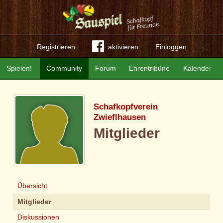
Registrieren
aktivieren
Einloggen
Spielen!
Community
Forum
Ehrentribüne
Kalender
Schafkopfverein
Zwieflhausen
Mitglieder
Übersicht
Mitglieder
Diskussionen