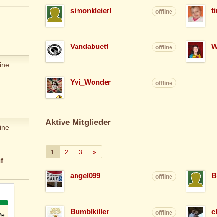
simonkleierl
t
offline
Vandabuett
W
offline
ine
Yvi_Wonder
offline
Aktive Mitglieder
ine
Weiter
1
2
3
»
f
angel099
B
offline
Bumblkiller
c
offline