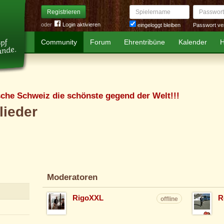
Spielername
Passwort
Registrieren
oder
Login aktivieren
Passwort ve
eingeloggt bleiben
Community
Forum
Ehrentribüne
Kalender
H
sche Schweiz die schönste gegend der Welt!!!
lieder
Moderatoren
RigoXXL
R
offline