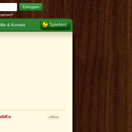
Einloggen
rgessen?
Spielen!
ilfe & Kontakt
obKo
offline