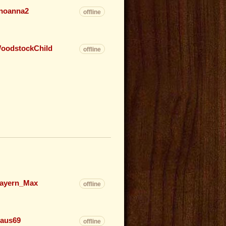
inoanna2
offline
oodstockChild
offline
ayern_Max
offline
laus69
offline