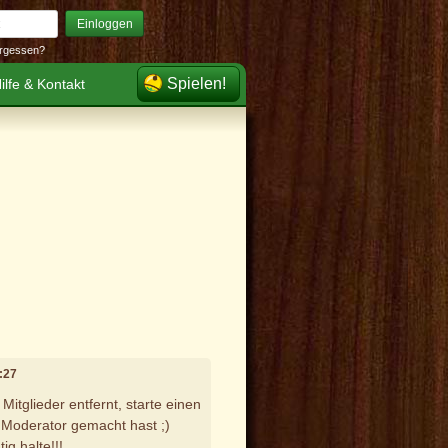
Einloggen
rgessen?
Spielen!
ilfe & Kontakt
2:27
itglieder entfernt, starte einen
Moderator gemacht hast ;)
ig halte!!!