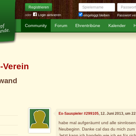
Spielername
Passwort
Registrieren
oder
Login aktivieren
Passwort ve
eingeloggt bleiben
Community
Forum
Ehrentribüne
Kalender
H
-Verein
wand
Ex-Sauspieler #299105
, 12. Juni 2013, um 2
habe mal aufgeräumt und alle sinnlosen M
Neubeginn. Danke cal das du mich zum 
Jetzt kann ich handeln wie ich es für richt