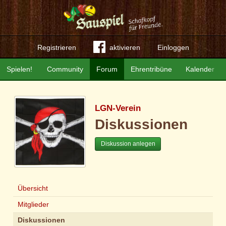
Registrieren
aktivieren
Einloggen
Spielen!
Community
Forum
Ehrentribüne
Kalender
LGN-Verein
Diskussionen
Diskussion anlegen
Übersicht
Mitglieder
Diskussionen