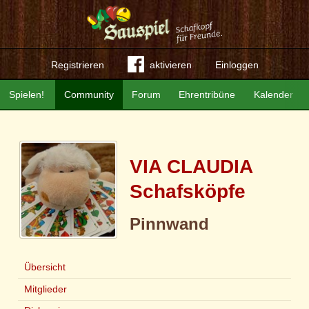
Registrieren
aktivieren
Einloggen
Spielen!
Community
Forum
Ehrentribüne
Kalender
VIA CLAUDIA
Schafsköpfe
Pinnwand
Übersicht
Mitglieder