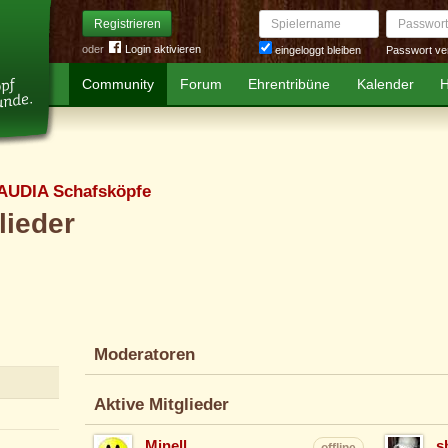
Spielername
Passwort
Registrieren
oder
Login aktivieren
Passwort ve
eingeloggt bleiben
Community
Forum
Ehrentribüne
Kalender
H
AUDIA Schafsköpfe
lieder
Moderatoren
Aktive Mitglieder
Minell
s
offline