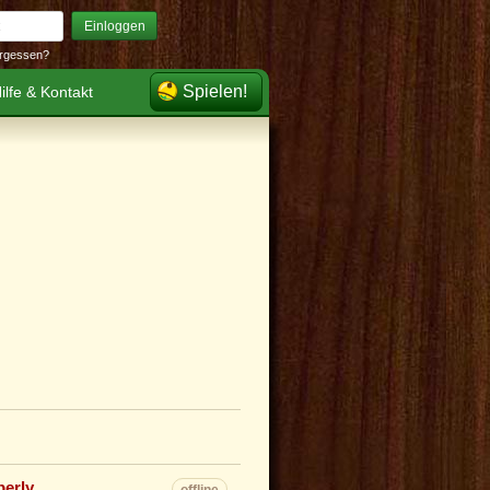
Einloggen
rgessen?
Spielen!
ilfe & Kontakt
berly
offline