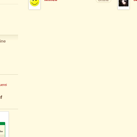
ine
uerei
f