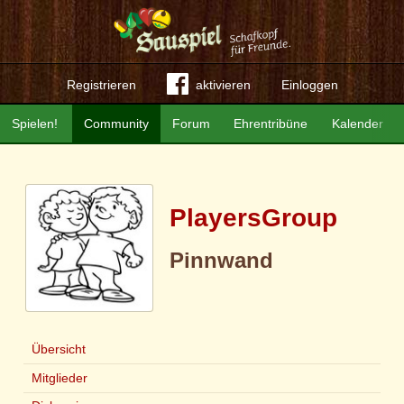
Registrieren
aktivieren
Einloggen
Spielen!
Community
Forum
Ehrentribüne
Kalender
PlayersGroup
Pinnwand
Übersicht
Mitglieder