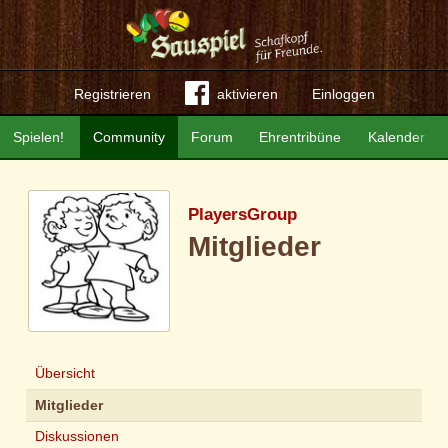
Registrieren
aktivieren
Einloggen
Spielen!
Community
Forum
Ehrentribüne
Kalender
PlayersGroup
Mitglieder
Übersicht
Mitglieder
Diskussionen