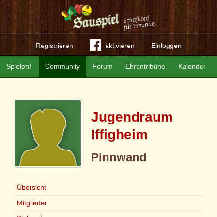
Registrieren
aktivieren
Einloggen
Spielen!
Community
Forum
Ehrentribüne
Kalender
Jugendraum
Iffigheim
Pinnwand
Übersicht
Mitglieder