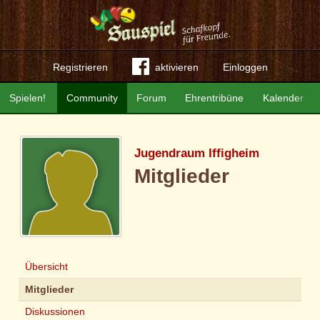
Registrieren
aktivieren
Einloggen
Spielen!
Community
Forum
Ehrentribüne
Kalender
Jugendraum Iffigheim
Mitglieder
Übersicht
Mitglieder
Diskussionen