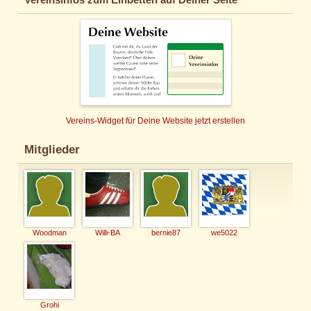
Vereins-Widget für Deine Website jetzt erstellen
Mitglieder
Woodman
Willi-BA
bernie87
we5022
Grohi