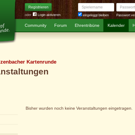
Spielername
Passwort
Registrieren
oder
Login aktivieren
Passwort ve
eingeloggt bleiben
Community
Forum
Ehrentribüne
Kalender
H
zenbacher Kartenrunde
anstaltungen
Bisher wurden noch keine Veranstaltungen eingetragen.