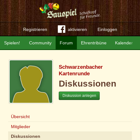
Registrieren
aktivieren
Einloggen
Spielen!
Community
Forum
Ehrentribüne
Kalender
Schwarzenbacher
Kartenrunde
Diskussionen
Diskussion anlegen
Übersicht
Mitglieder
Diskussionen