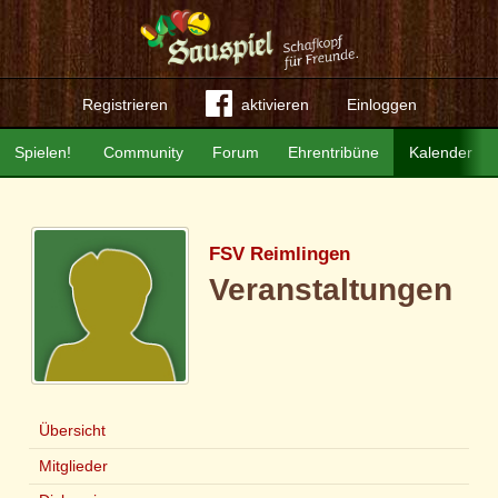
Registrieren
aktivieren
Einloggen
Spielen!
Community
Forum
Ehrentribüne
Kalender
FSV Reimlingen
Veranstaltungen
Übersicht
Mitglieder