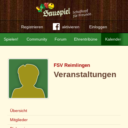
Registrieren
aktivieren
Einloggen
Spielen!
Community
Forum
Ehrentribüne
Kalender
FSV Reimlingen
Veranstaltungen
Übersicht
Mitglieder