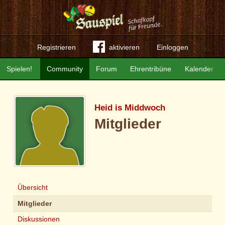
Registrieren
aktivieren
Einloggen
Spielen!
Community
Forum
Ehrentribüne
Kalender
Heid is Middwoch
Mitglieder
Übersicht
Mitglieder
Diskussionen