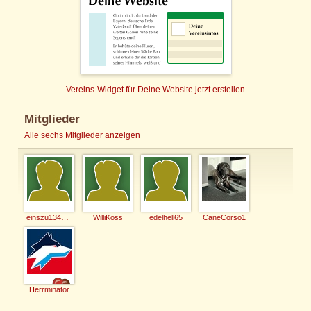
Vereins-Widget für Deine Website jetzt erstellen
Mitglieder
Alle sechs Mitglieder anzeigen
einszu134596
WilliKoss
edelhell65
CaneCorso1
Herrminator