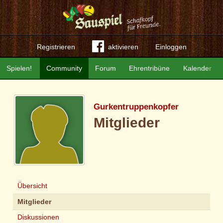
Registrieren
aktivieren
Einloggen
Spielen!
Community
Forum
Ehrentribüne
Kalender
Gurkentruppenkopfer
Mitglieder
Übersicht
Mitglieder
Diskussionen