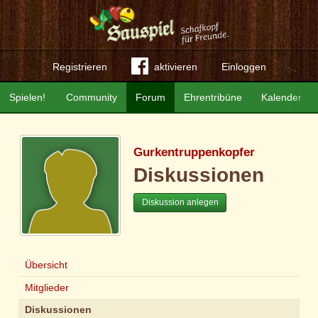
Registrieren
aktivieren
Einloggen
Spielen!
Community
Forum
Ehrentribüne
Kalender
Gurkentruppenkopfer
Diskussionen
Diskussion anlegen
Übersicht
Mitglieder
Diskussionen