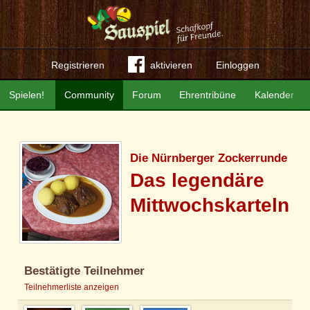
Registrieren
aktivieren
Einloggen
Spielen!
Community
Forum
Ehrentribüne
Kalender
Die Nürnberger Zockerrunde
Das legendäre
Mittwochskarteln
Bestätigte Teilnehmer
Teilnehmerliste anzeigen