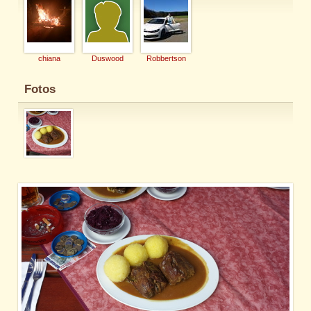
chiana
Duswood
Robbertson
Fotos